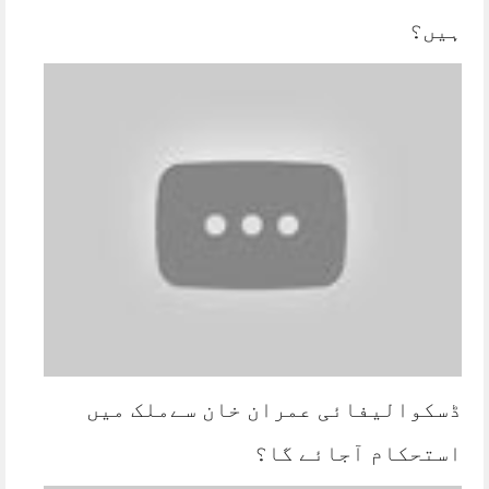
ہیں؟
ڈسکوالیفائی عمران خان سےملک میں
استحکام آجائے گا؟