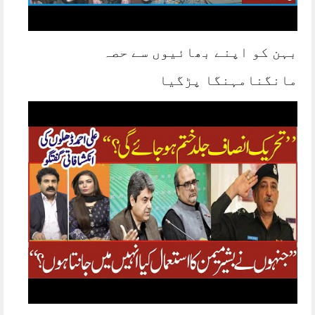
بہن کو اپنے بھائیوں سے حصہ
مانگنامہنگا پڑگیا