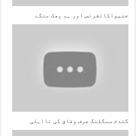
جنیواکانفرنس اور ہم بِھک منگے
گندم سمگلنگ صرف وفاق کی نااہلی