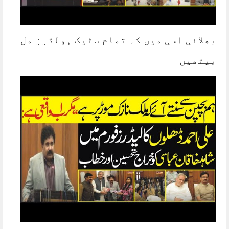
بھلائی اسی میں کہ تمام سٹیک ہولڈرز مل
بیٹھیں