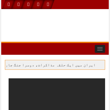
Skip
to
content
Toggle
navigation
کرات، دوسرا جنگ جاری رکھنے کا حامی ہے: جے ڈی وینس