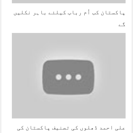
پاکستان کب اُم رباب کیلئے باہر نکلیں
گے
علی احمد ڈھلوں کی تصنیف پاکستان کی