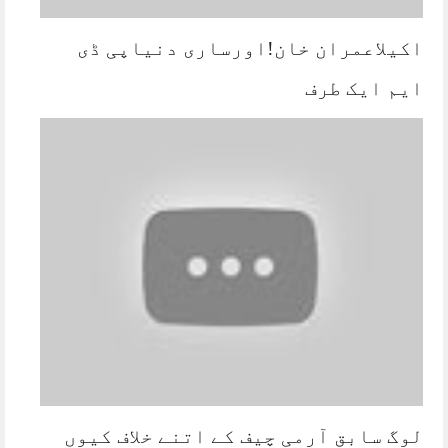
اکیلاعمران خان!اورساری دنیاپی ڈی
ایم ایک طرف
لوگ سابق آرمی چیف کے اتنے خلاف کیوں