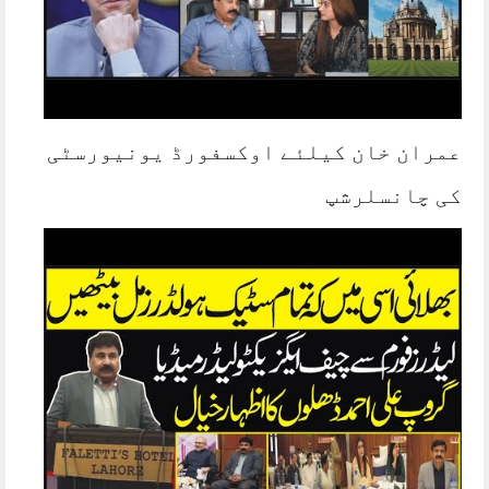
عمران خان کیلئے اوکسفورڈ یونیورسٹی
کی چانسلرشپ