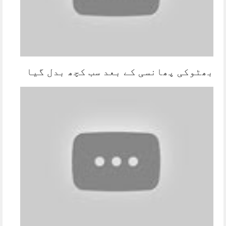
بھٹوکی پھانسی کے بعد سب کچھ بدل گیا