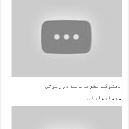
بھٹوکے نظریات سے دورہوتی
پیپلزپارٹی