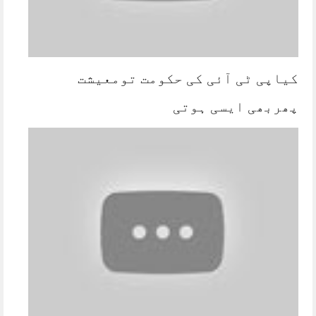
کیاپی ٹی آئی کی حکومت تومعیشت
پھربھی ایسی ہوتی