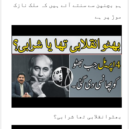
ہم بچنپن سے سنتے آئے ہیں کہ ملک نازک
موڑ پر ہے
بھٹوانقلابی تھا شرابی؟