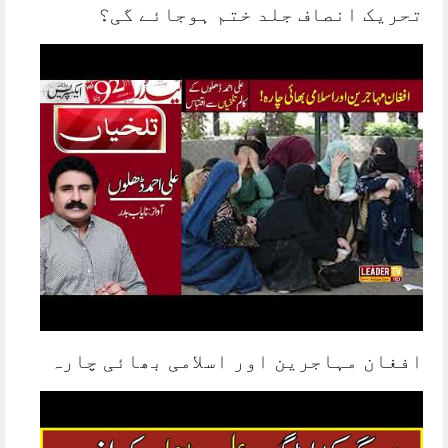
تحریک انصاف جلد ختم ہوجائے گی؟
افغان مہاجرین اور اسلامی بھائی چارہ