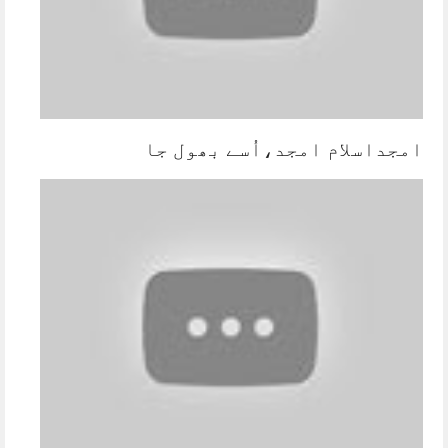
امجداسلام امجد،اُسے بھول جا