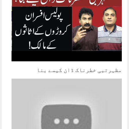
مظہرتبی خطرناک ڈان کیسے بنا