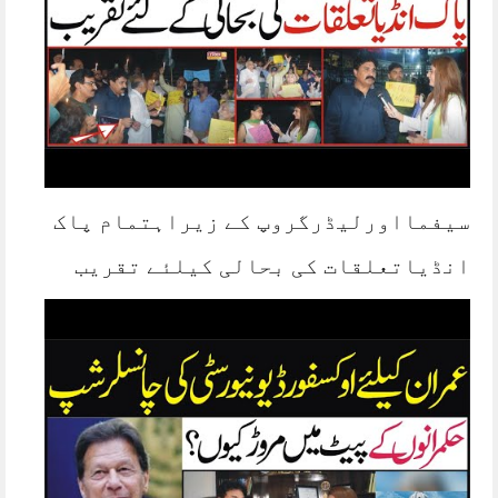
سیفمااورلیڈرگروپ کے زیراہتمام پاک
انڈیاتعلقات کی بحالی کیلئے تقریب