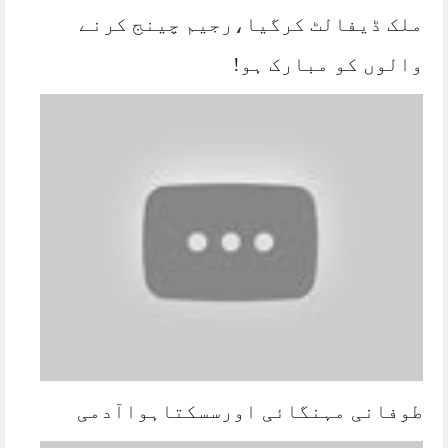
ملک ڈیفالٹ کرگیا،رجیم چینج کرنے
والوں کو مبارک ہو!
طوفانی مہنگائی اورسسکتاہواآدمی