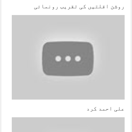
روشن اقلتیں کی تقریب رونمائی
علی احمد کرد